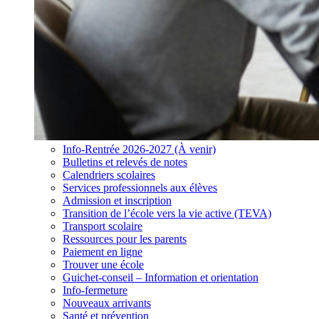
Info-Rentrée 2026-2027 (À venir)
Bulletins et relevés de notes
Calendriers scolaires
Services professionnels aux élèves
Admission et inscription
Transition de l’école vers la vie active (TEVA)
Transport scolaire
Ressources pour les parents
Paiement en ligne
Trouver une école
Guichet-conseil – Information et orientation
Info-fermeture
Nouveaux arrivants
Santé et prévention