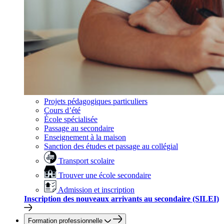
Projets pédagogiques particuliers
Cours d’été
École spécialisée
Passage au secondaire
Enseignement à la maison
Sanction des études et passage au collégial
Transport scolaire
Trouver une école secondaire
Admission et inscription
Inscription des nouveaux arrivants au secondaire (SILEI)
Formation professionnelle