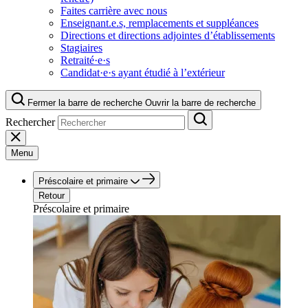
Faites carrière avec nous
Enseignant.e.s, remplacements et suppléances
Directions et directions adjointes d’établissements
Stagiaires
Retraité·e·s
Candidat·e·s ayant étudié à l’extérieur
Fermer la barre de recherche
Ouvrir la barre de recherche
Rechercher
Menu
Préscolaire et primaire
Retour
Préscolaire et primaire