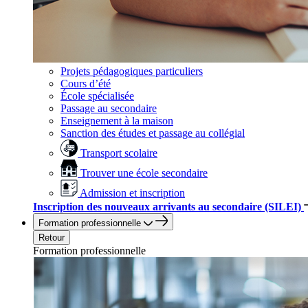
Projets pédagogiques particuliers
Cours d’été
École spécialisée
Passage au secondaire
Enseignement à la maison
Sanction des études et passage au collégial
Transport scolaire
Trouver une école secondaire
Admission et inscription
Inscription des nouveaux arrivants au secondaire (SILEI)
Formation professionnelle
Retour
Formation professionnelle