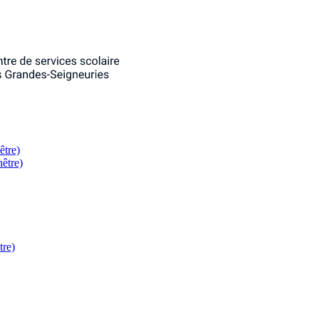
être)
nêtre)
tre)