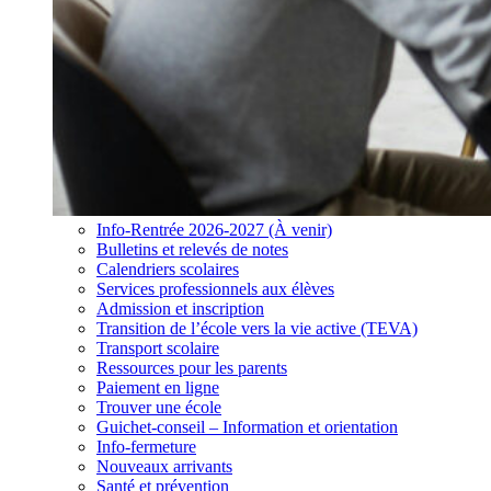
Info-Rentrée 2026-2027 (À venir)
Bulletins et relevés de notes
Calendriers scolaires
Services professionnels aux élèves
Admission et inscription
Transition de l’école vers la vie active (TEVA)
Transport scolaire
Ressources pour les parents
Paiement en ligne
Trouver une école
Guichet-conseil – Information et orientation
Info-fermeture
Nouveaux arrivants
Santé et prévention