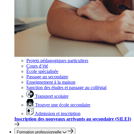
Projets pédagogiques particuliers
Cours d’été
École spécialisée
Passage au secondaire
Enseignement à la maison
Sanction des études et passage au collégial
Transport scolaire
Trouver une école secondaire
Admission et inscription
Inscription des nouveaux arrivants au secondaire (SILEI)
Formation professionnelle