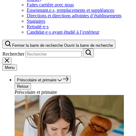
Faites carrière avec nous
Enseignant.e.s, remplacements et suppléances
Directions et directions adjointes d’établissements
Stagiaires
Retraité·e·s
Candidat·e·s ayant étudié à l’extérieur
Fermer la barre de recherche
Ouvrir la barre de recherche
Rechercher
Menu
Préscolaire et primaire
Retour
Préscolaire et primaire