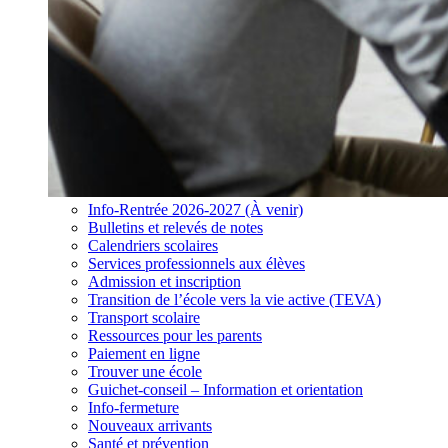
Info-Rentrée 2026-2027 (À venir)
Bulletins et relevés de notes
Calendriers scolaires
Services professionnels aux élèves
Admission et inscription
Transition de l’école vers la vie active (TEVA)
Transport scolaire
Ressources pour les parents
Paiement en ligne
Trouver une école
Guichet-conseil – Information et orientation
Info-fermeture
Nouveaux arrivants
Santé et prévention