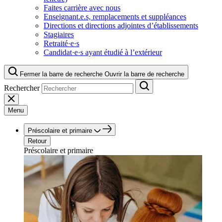
Faites carrière avec nous
Enseignant.e.s, remplacements et suppléances
Directions et directions adjointes d’établissements
Stagiaires
Retraité·e·s
Candidat·e·s ayant étudié à l’extérieur
Fermer la barre de recherche
Ouvrir la barre de recherche
Rechercher
Menu
Préscolaire et primaire
Retour
Préscolaire et primaire