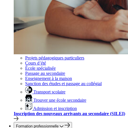
Projets pédagogiques particuliers
Cours d’été
École spécialisée
Passage au secondaire
Enseignement à la maison
Sanction des études et passage au collégial
Transport scolaire
Trouver une école secondaire
Admission et inscription
Inscription des nouveaux arrivants au secondaire (SILEI)
Formation professionnelle