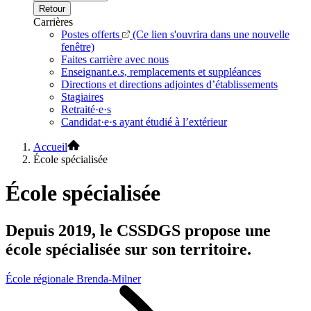
Retour
Carrières
Postes offerts
(Ce lien s'ouvrira dans une nouvelle
fenêtre)
Faites carrière avec nous
Enseignant.e.s, remplacements et suppléances
Directions et directions adjointes d’établissements
Stagiaires
Retraité·e·s
Candidat·e·s ayant étudié à l’extérieur
Accueil
École spécialisée
École spécialisée
Depuis 2019, le CSSDGS propose une
école spécialisée sur son territoire.
École régionale Brenda-Milner