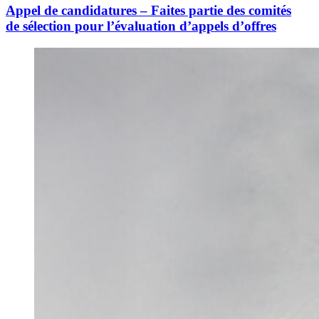
Appel de candidatures – Faites partie des comités
de sélection pour l’évaluation d’appels d’offres