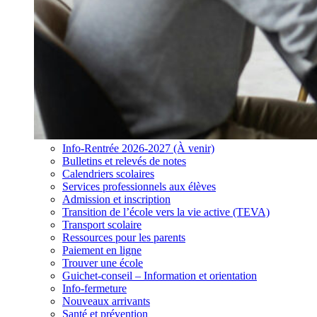
Info-Rentrée 2026-2027 (À venir)
Bulletins et relevés de notes
Calendriers scolaires
Services professionnels aux élèves
Admission et inscription
Transition de l’école vers la vie active (TEVA)
Transport scolaire
Ressources pour les parents
Paiement en ligne
Trouver une école
Guichet-conseil – Information et orientation
Info-fermeture
Nouveaux arrivants
Santé et prévention