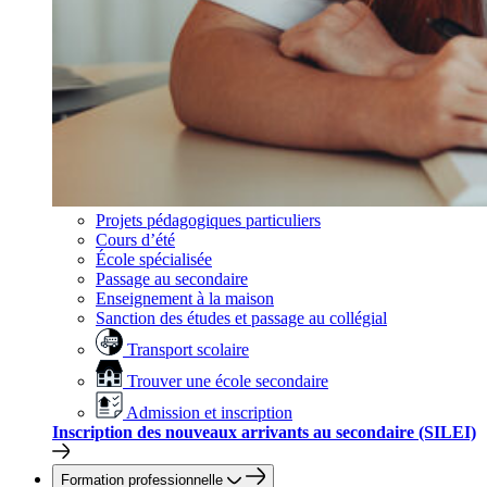
Projets pédagogiques particuliers
Cours d’été
École spécialisée
Passage au secondaire
Enseignement à la maison
Sanction des études et passage au collégial
Transport scolaire
Trouver une école secondaire
Admission et inscription
Inscription des nouveaux arrivants au secondaire (SILEI)
Formation professionnelle