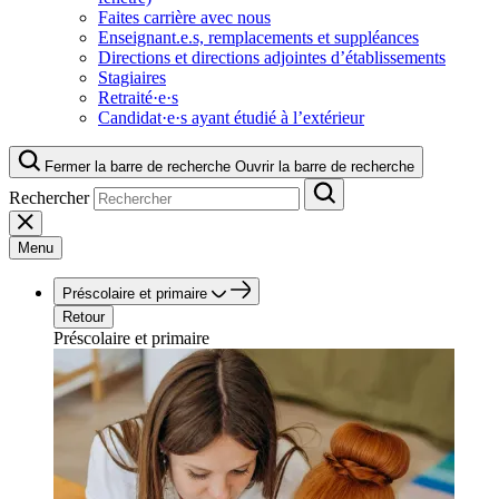
Faites carrière avec nous
Enseignant.e.s, remplacements et suppléances
Directions et directions adjointes d’établissements
Stagiaires
Retraité·e·s
Candidat·e·s ayant étudié à l’extérieur
Fermer la barre de recherche
Ouvrir la barre de recherche
Rechercher
Menu
Préscolaire et primaire
Retour
Préscolaire et primaire