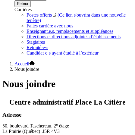
Retour
Carrières
Postes offerts
(Ce lien s'ouvrira dans une nouvelle
fenêtre)
Faites carrière avec nous
Enseignant.e.s, remplacements et suppléances
Directions et directions adjointes d’établissements
Stagiaires
Retraité·e·s
Candidat·e·s ayant étudié à l’extérieur
Accueil
Nous joindre
Nous joindre
Centre administratif Place La Citière
Adresse
e
50, boulevard Taschereau, 2
étage
La Prairie (Québec) J5R 4V3