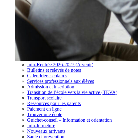
Info-Rentrée 2026-2027 (À venir)
Bulletins et relevés de notes
Calendriers scolaires
Services professionnels aux élèves
Admission et inscription
Transition de l’école vers la vie active (TEVA)
Transport scolaire
Ressources pour les parents
Paiement en ligne
Trouver une école
Guichet-conseil – Information et orientation
Info-fermeture
Nouveaux arrivants
Santé et prévention