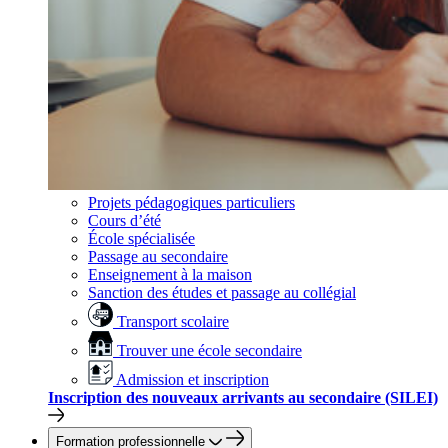
Projets pédagogiques particuliers
Cours d’été
École spécialisée
Passage au secondaire
Enseignement à la maison
Sanction des études et passage au collégial
Transport scolaire
Trouver une école secondaire
Admission et inscription
Inscription des nouveaux arrivants au secondaire (SILEI)
Formation professionnelle