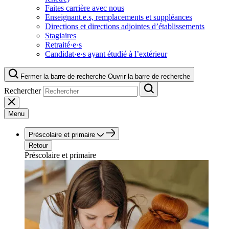
Faites carrière avec nous
Enseignant.e.s, remplacements et suppléances
Directions et directions adjointes d’établissements
Stagiaires
Retraité·e·s
Candidat·e·s ayant étudié à l’extérieur
Fermer la barre de recherche
Ouvrir la barre de recherche
Rechercher
Menu
Préscolaire et primaire
Retour
Préscolaire et primaire