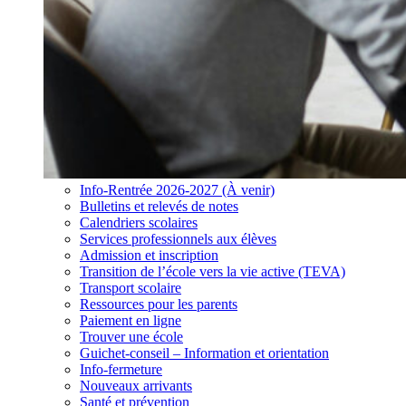
Info-Rentrée 2026-2027 (À venir)
Bulletins et relevés de notes
Calendriers scolaires
Services professionnels aux élèves
Admission et inscription
Transition de l’école vers la vie active (TEVA)
Transport scolaire
Ressources pour les parents
Paiement en ligne
Trouver une école
Guichet-conseil – Information et orientation
Info-fermeture
Nouveaux arrivants
Santé et prévention