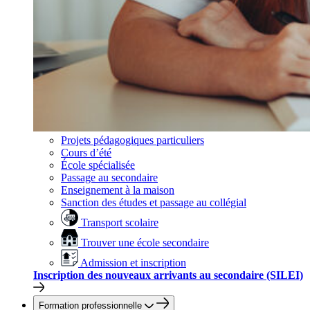
Projets pédagogiques particuliers
Cours d’été
École spécialisée
Passage au secondaire
Enseignement à la maison
Sanction des études et passage au collégial
Transport scolaire
Trouver une école secondaire
Admission et inscription
Inscription des nouveaux arrivants au secondaire (SILEI)
Formation professionnelle