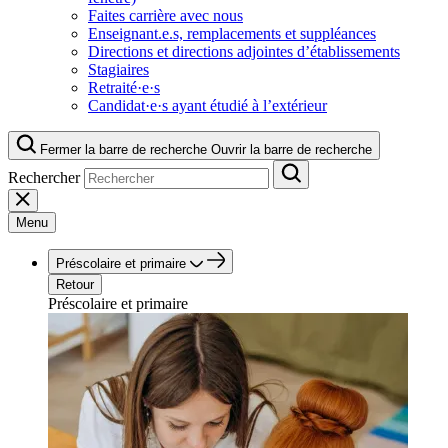
Faites carrière avec nous
Enseignant.e.s, remplacements et suppléances
Directions et directions adjointes d’établissements
Stagiaires
Retraité·e·s
Candidat·e·s ayant étudié à l’extérieur
Fermer la barre de recherche
Ouvrir la barre de recherche
Rechercher
Menu
Préscolaire et primaire
Retour
Préscolaire et primaire