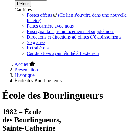
Retour
Carrières
Postes offerts
(Ce lien s'ouvrira dans une nouvelle
fenêtre)
Faites carrière avec nous
Enseignant.e.s, remplacements et suppléances
Directions et directions adjointes d’établissements
Stagiaires
Retraité·e·s
Candidat·e·s ayant étudié à l’extérieur
Accueil
Présentation
Historique
École des Bourlingueurs
École des Bourlingueurs
1982 – École
des Bourlingueurs,
Sainte-Catherine