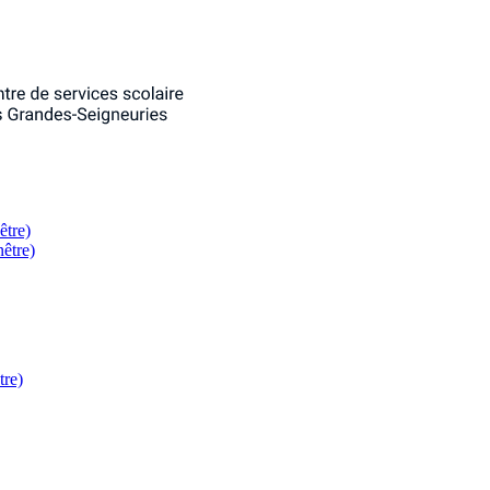
être)
nêtre)
tre)