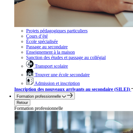
Projets pédagogiques particuliers
Cours d’été
École spécialisée
Passage au secondaire
Enseignement à la maison
Sanction des études et passage au collégial
Transport scolaire
Trouver une école secondaire
Admission et inscription
Inscription des nouveaux arrivants au secondaire (SILEI)
Formation professionnelle
Retour
Formation professionnelle