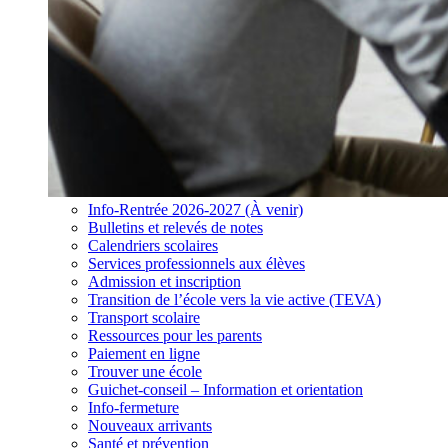
Info-Rentrée 2026-2027 (À venir)
Bulletins et relevés de notes
Calendriers scolaires
Services professionnels aux élèves
Admission et inscription
Transition de l’école vers la vie active (TEVA)
Transport scolaire
Ressources pour les parents
Paiement en ligne
Trouver une école
Guichet-conseil – Information et orientation
Info-fermeture
Nouveaux arrivants
Santé et prévention