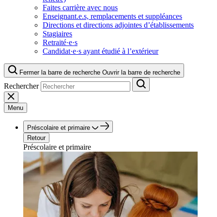
Faites carrière avec nous
Enseignant.e.s, remplacements et suppléances
Directions et directions adjointes d’établissements
Stagiaires
Retraité·e·s
Candidat·e·s ayant étudié à l’extérieur
Fermer la barre de recherche
Ouvrir la barre de recherche
Rechercher
Menu
Préscolaire et primaire
Retour
Préscolaire et primaire