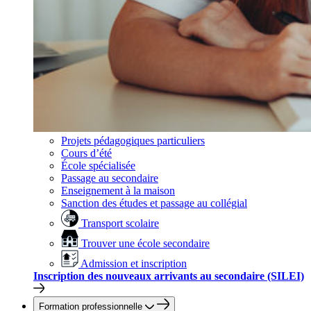
Projets pédagogiques particuliers
Cours d’été
École spécialisée
Passage au secondaire
Enseignement à la maison
Sanction des études et passage au collégial
Transport scolaire
Trouver une école secondaire
Admission et inscription
Inscription des nouveaux arrivants au secondaire (SILEI)
Formation professionnelle