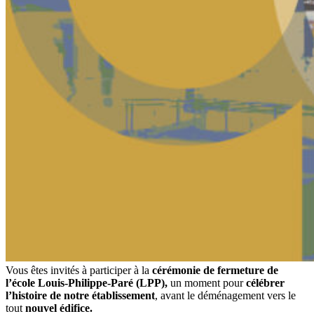
Vous êtes invités à participer à la
cérémonie de fermeture de
l’école Louis-Philippe-Paré (LPP),
un moment pour
célébrer
l’histoire de notre établissement
, avant le déménagement vers le
tout
nouvel édifice.