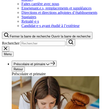
Faites carrière avec nous
Enseignant.e.s, remplacements et suppléances
Directions et directions adjointes d’établissements
Stagiaires
Retraité·e·s
Candidat·e·s ayant étudié à l’extérieur
Fermer la barre de recherche
Ouvrir la barre de recherche
Rechercher
Menu
Préscolaire et primaire
Retour
Préscolaire et primaire