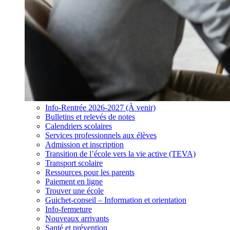
Info-Rentrée 2026-2027 (À venir)
Bulletins et relevés de notes
Calendriers scolaires
Services professionnels aux élèves
Admission et inscription
Transition de l’école vers la vie active (TEVA)
Transport scolaire
Ressources pour les parents
Paiement en ligne
Trouver une école
Guichet-conseil – Information et orientation
Info-fermeture
Nouveaux arrivants
Santé et prévention