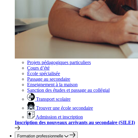
Projets pédagogiques particuliers
Cours d’été
École spécialisée
Passage au secondaire
Enseignement à la maison
Sanction des études et passage au collégial
Transport scolaire
Trouver une école secondaire
Admission et inscription
Inscription des nouveaux arrivants au secondaire (SILEI)
Formation professionnelle