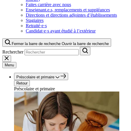
Faites carrière avec nous
Enseignant.e.s, remplacements et suppléances
Directions et directions adjointes d’établissements
Stagiaires
Retraité·e·s
Candidat·e·s ayant étudié à l’extérieur
Fermer la barre de recherche
Ouvrir la barre de recherche
Rechercher
Menu
Préscolaire et primaire
Retour
Préscolaire et primaire