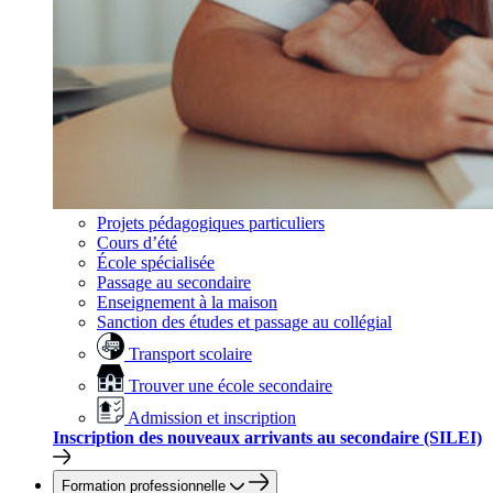
Projets pédagogiques particuliers
Cours d’été
École spécialisée
Passage au secondaire
Enseignement à la maison
Sanction des études et passage au collégial
Transport scolaire
Trouver une école secondaire
Admission et inscription
Inscription des nouveaux arrivants au secondaire (SILEI)
Formation professionnelle