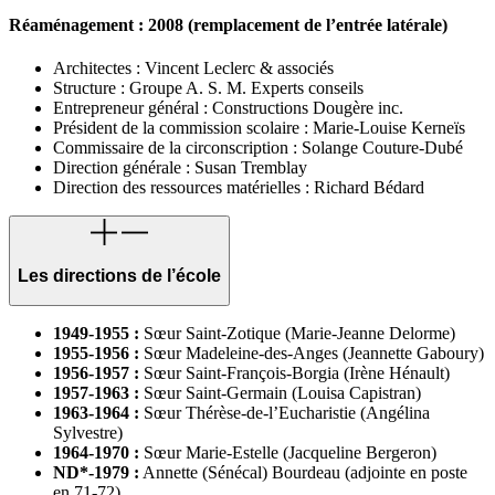
Réaménagement : 2008 (remplacement de l’entrée latérale)
Architectes : Vincent Leclerc & associés
Structure : Groupe A. S. M. Experts conseils
Entrepreneur général : Constructions Dougère inc.
Président de la commission scolaire : Marie-Louise Kerneïs
Commissaire de la circonscription : Solange Couture-Dubé
Direction générale : Susan Tremblay
Direction des ressources matérielles : Richard Bédard
Les directions de l’école
1949-1955 :
Sœur Saint-Zotique (Marie-Jeanne Delorme)
1955-1956 :
Sœur Madeleine-des-Anges (Jeannette Gaboury)
1956-1957 :
Sœur Saint-François-Borgia (Irène Hénault)
1957-1963 :
Sœur Saint-Germain (Louisa Capistran)
1963-1964 :
Sœur Thérèse-de-l’Eucharistie (Angélina
Sylvestre)
1964-1970 :
Sœur Marie-Estelle (Jacqueline Bergeron)
ND*-1979 :
Annette (Sénécal) Bourdeau (adjointe en poste
en 71-72)