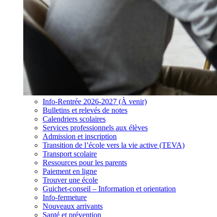
Info-Rentrée 2026-2027 (À venir)
Bulletins et relevés de notes
Calendriers scolaires
Services professionnels aux élèves
Admission et inscription
Transition de l’école vers la vie active (TEVA)
Transport scolaire
Ressources pour les parents
Paiement en ligne
Trouver une école
Guichet-conseil – Information et orientation
Info-fermeture
Nouveaux arrivants
Santé et prévention