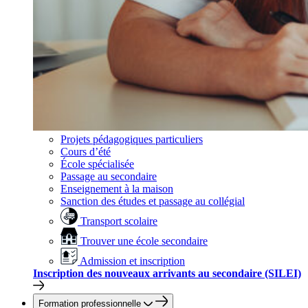
Projets pédagogiques particuliers
Cours d’été
École spécialisée
Passage au secondaire
Enseignement à la maison
Sanction des études et passage au collégial
Transport scolaire
Trouver une école secondaire
Admission et inscription
Inscription des nouveaux arrivants au secondaire (SILEI)
Formation professionnelle