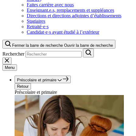
Faites carrière avec nous
Enseignant.e.s, remplacements et suppléances
Directions et directions adjointes d’établissements
Stagiaires
Retraité·e·s
Candidat·e·s ayant étudié à l’extérieur
Fermer la barre de recherche
Ouvrir la barre de recherche
Rechercher
Menu
Préscolaire et primaire
Retour
Préscolaire et primaire