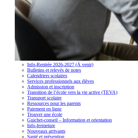
Info-Rentrée 2026-2027 (À venir)
Bulletins et relevés de notes
Calendriers scolaires
Services professionnels aux élèves
Admission et inscription
Transition de l’école vers la vie active (TEVA)
Transport scolaire
Ressources pour les parents
Paiement en ligne
Trouver une école
Guichet-conseil – Information et orientation
Info-fermeture
Nouveaux arrivants
Santé et prévention