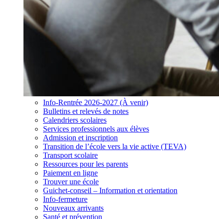
Info-Rentrée 2026-2027 (À venir)
Bulletins et relevés de notes
Calendriers scolaires
Services professionnels aux élèves
Admission et inscription
Transition de l’école vers la vie active (TEVA)
Transport scolaire
Ressources pour les parents
Paiement en ligne
Trouver une école
Guichet-conseil – Information et orientation
Info-fermeture
Nouveaux arrivants
Santé et prévention