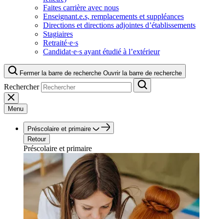
Faites carrière avec nous
Enseignant.e.s, remplacements et suppléances
Directions et directions adjointes d’établissements
Stagiaires
Retraité·e·s
Candidat·e·s ayant étudié à l’extérieur
Fermer la barre de recherche
Ouvrir la barre de recherche
Rechercher
Menu
Préscolaire et primaire
Retour
Préscolaire et primaire