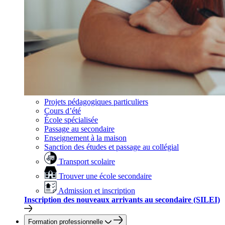
Projets pédagogiques particuliers
Cours d’été
École spécialisée
Passage au secondaire
Enseignement à la maison
Sanction des études et passage au collégial
Transport scolaire
Trouver une école secondaire
Admission et inscription
Inscription des nouveaux arrivants au secondaire (SILEI)
Formation professionnelle